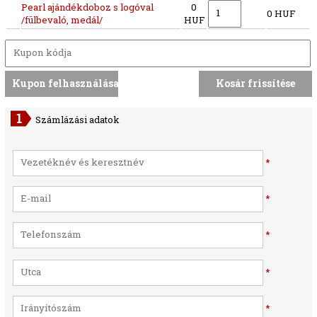
Pearl ajándékdoboz s logóval
0
0 HUF
/fülbevaló, medál/
HUF
Számlázási adatok
*
*
*
*
*