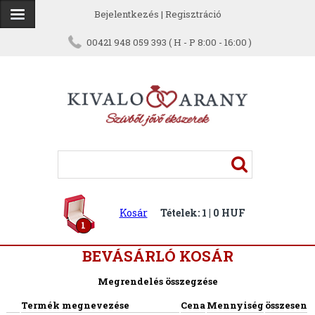
Bejelentkezés
|
Regisztráció
00421 948 059 393 ( H - P 8:00 - 16:00 )
Kosár
Tételek: 1 | 0 HUF
1
BEVÁSÁRLÓ KOSÁR
Megrendelés összegzése
Termék megnevezése
Cena
Mennyiség
összesen