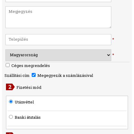
*
*
Céges megrendelés
Szállítási cím
Megegyezik a számlázásival
Fizetési mód
Utánvéttel
Banki átutalás