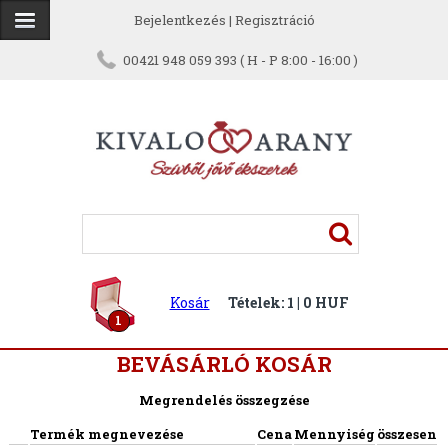
Bejelentkezés
|
Regisztráció
00421 948 059 393 ( H - P 8:00 - 16:00 )
Kosár
Tételek: 1 | 0 HUF
1
BEVÁSÁRLÓ KOSÁR
Megrendelés összegzése
Termék megnevezése
Cena
Mennyiség
összesen