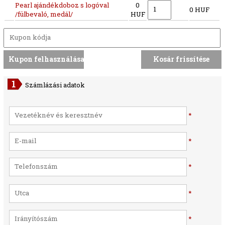
Pearl ajándékdoboz s logóval
0
0 HUF
/fülbevaló, medál/
HUF
Számlázási adatok
*
*
*
*
*