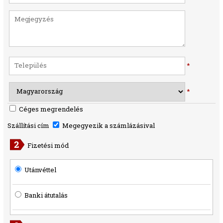
*
*
Céges megrendelés
Szállítási cím
Megegyezik a számlázásival
Fizetési mód
Utánvéttel
Banki átutalás