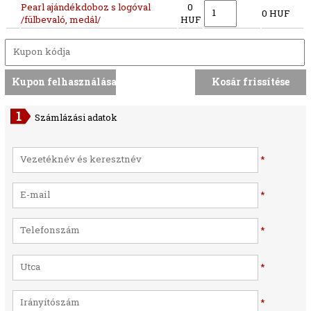
Pearl ajándékdoboz s logóval
0
0 HUF
/fülbevaló, medál/
HUF
Számlázási adatok
*
*
*
*
*