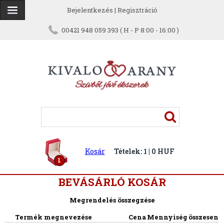
Bejelentkezés
|
Regisztráció
00421 948 059 393 ( H - P 8:00 - 16:00 )
Kosár
Tételek: 1 | 0 HUF
1
BEVÁSÁRLÓ KOSÁR
Megrendelés összegzése
Termék megnevezése
Cena
Mennyiség
összesen