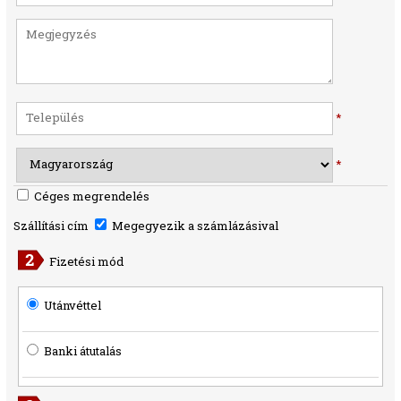
*
*
Céges megrendelés
Szállítási cím
Megegyezik a számlázásival
Fizetési mód
Utánvéttel
Banki átutalás