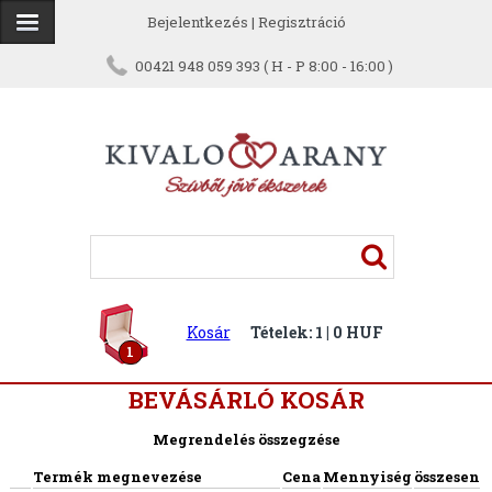
Bejelentkezés
|
Regisztráció
00421 948 059 393 ( H - P 8:00 - 16:00 )
Kosár
Tételek: 1 | 0 HUF
1
BEVÁSÁRLÓ KOSÁR
Megrendelés összegzése
Termék megnevezése
Cena
Mennyiség
összesen