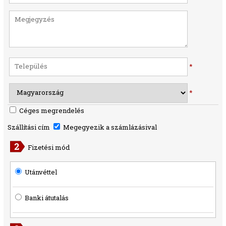
*
*
Céges megrendelés
Szállítási cím
Megegyezik a számlázásival
Fizetési mód
Utánvéttel
Banki átutalás