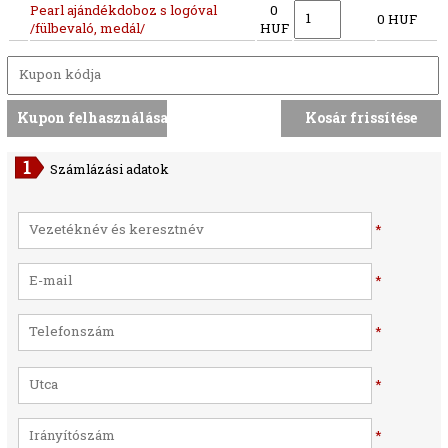
Pearl ajándékdoboz s logóval
0
0 HUF
/fülbevaló, medál/
HUF
Számlázási adatok
*
*
*
*
*