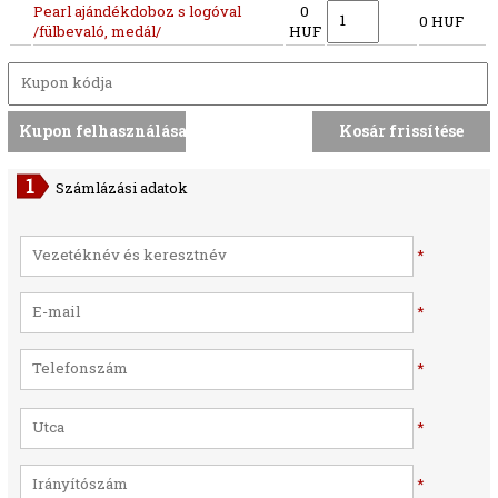
Pearl ajándékdoboz s logóval
0
0 HUF
/fülbevaló, medál/
HUF
Számlázási adatok
*
*
*
*
*