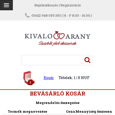
Bejelentkezés
|
Regisztráció
00421 948 059 393 ( H - P 8:00 - 16:00 )
Kosár
Tételek: 1 | 0 HUF
1
BEVÁSÁRLÓ KOSÁR
Megrendelés összegzése
Termék megnevezése
Cena
Mennyiség
összesen