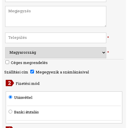
*
*
Céges megrendelés
Szállítási cím
Megegyezik a számlázásival
Fizetési mód
Utánvéttel
Banki átutalás