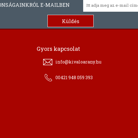
ONSÁGAINKRÓL E-MAILBEN
Gyors kapcsolat
info@kivaloarany.hu
00421 948 059 393