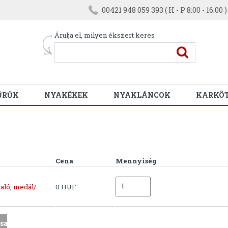
00421 948 059 393 ( H - P 8:00 - 16:00 )
Árulja el, milyen ékszert keres
ŰRŰK
NYAKÉKEK
NYAKLÁNCOK
KARKÖ
Cena
Mennyiség
aló, medál/
0 HUF