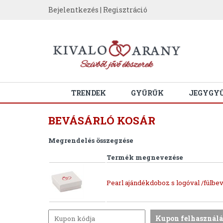
Bejelentkezés
|
Regisztráció
TRENDEK
GYŰRŰK
JEGYGY
BEVÁSÁRLÓ KOSÁR
Megrendelés összegzése
Termék megnevezése
Pearl ajándékdoboz s logóval /fülbev