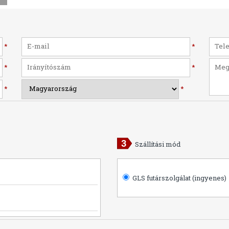
*
*
*
*
*
*
Szállítási mód
GLS futárszolgálat (ingyenes)