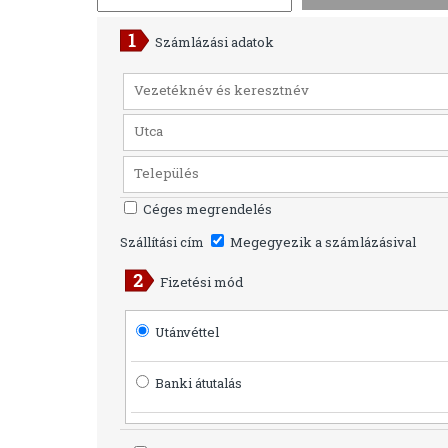
Számlázási adatok
Céges megrendelés
Szállítási cím
Megegyezik a számlázásival
Fizetési mód
Utánvéttel
Banki átutalás