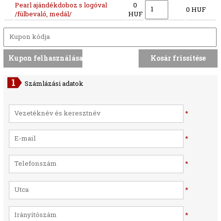
Pearl ajándékdoboz s logóval
0
0 HUF
/fülbevaló, medál/
HUF
Számlázási adatok
*
*
*
*
*