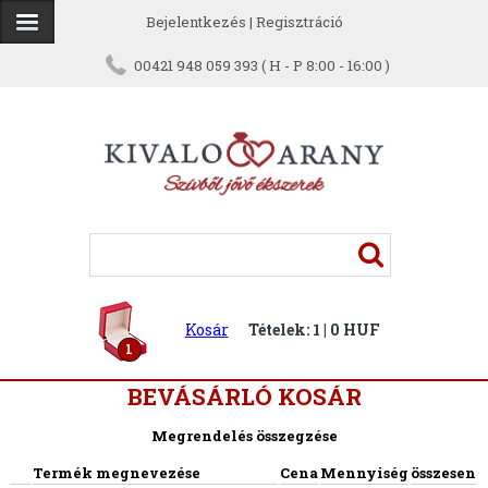
Bejelentkezés
|
Regisztráció
00421 948 059 393 ( H - P 8:00 - 16:00 )
Kosár
Tételek: 1 | 0 HUF
1
BEVÁSÁRLÓ KOSÁR
Megrendelés összegzése
Termék megnevezése
Cena
Mennyiség
összesen