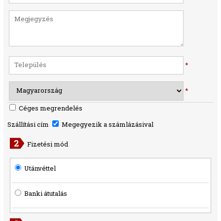
*
*
Céges megrendelés
Szállítási cím
Megegyezik a számlázásival
Fizetési mód
Utánvéttel
Banki átutalás