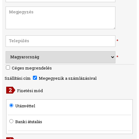
*
*
Céges megrendelés
Szállítási cím
Megegyezik a számlázásival
Fizetési mód
Utánvéttel
Banki átutalás