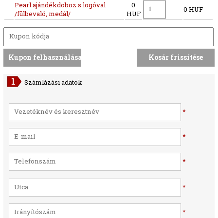
Pearl ajándékdoboz s logóval
0
0 HUF
/fülbevaló, medál/
HUF
Számlázási adatok
*
*
*
*
*