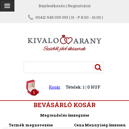
Bejelentkezés
|
Regisztráció
00421 948 059 393 ( H - P 8:00 - 16:00 )
Kosár
Tételek: 1 | 0 HUF
1
BEVÁSÁRLÓ KOSÁR
Megrendelés összegzése
Termék megnevezése
Cena
Mennyiség
összesen