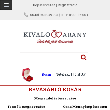
Bejelentkezés
|
Regisztráció
00421 948 059 393 ( H - P 8:00 - 16:00 )
Kosár
Tételek: 1 | 0 HUF
1
BEVÁSÁRLÓ KOSÁR
Megrendelés összegzése
Termék megnevezése
Cena
Mennyiség
összesen