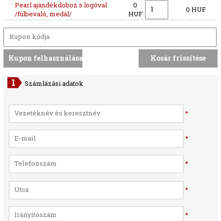
Pearl ajándékdoboz s logóval
0
0 HUF
/fülbevaló, medál/
HUF
Számlázási adatok
*
*
*
*
*