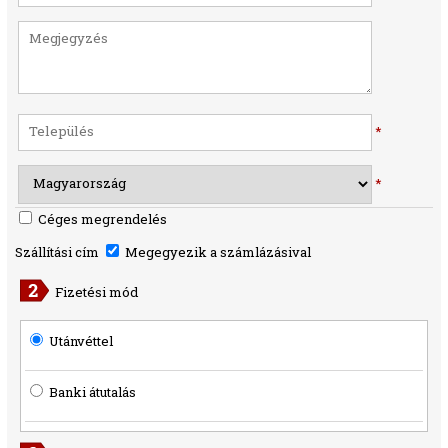
*
*
Céges megrendelés
Szállítási cím
Megegyezik a számlázásival
Fizetési mód
Utánvéttel
Banki átutalás