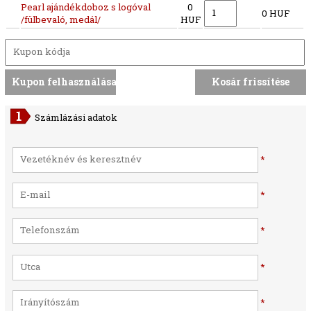
Pearl ajándékdoboz s logóval
0
0 HUF
/fülbevaló, medál/
HUF
Számlázási adatok
*
*
*
*
*