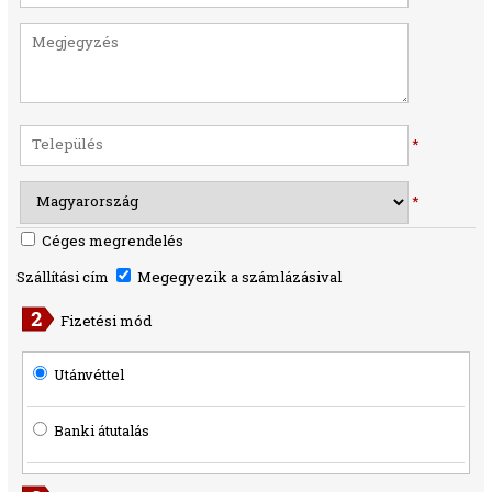
*
*
Céges megrendelés
Szállítási cím
Megegyezik a számlázásival
Fizetési mód
Utánvéttel
Banki átutalás