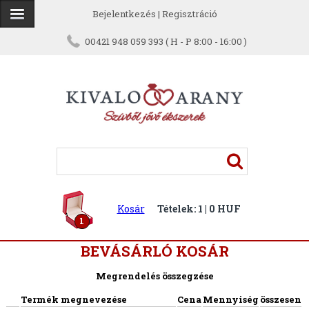
Bejelentkezés
|
Regisztráció
00421 948 059 393 ( H - P 8:00 - 16:00 )
Kosár
Tételek: 1 | 0 HUF
1
BEVÁSÁRLÓ KOSÁR
Megrendelés összegzése
Termék megnevezése
Cena
Mennyiség
összesen