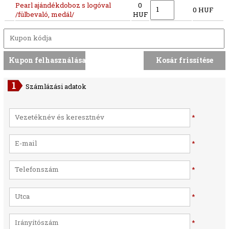
Pearl ajándékdoboz s logóval
0
0 HUF
/fülbevaló, medál/
HUF
Számlázási adatok
*
*
*
*
*