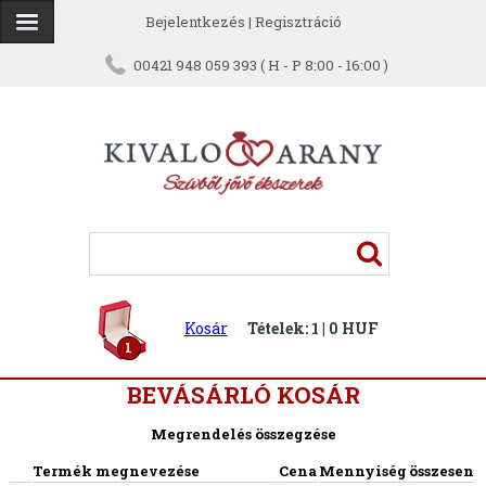
Bejelentkezés
|
Regisztráció
00421 948 059 393 ( H - P 8:00 - 16:00 )
Kosár
Tételek: 1 | 0 HUF
1
BEVÁSÁRLÓ KOSÁR
Megrendelés összegzése
Termék megnevezése
Cena
Mennyiség
összesen