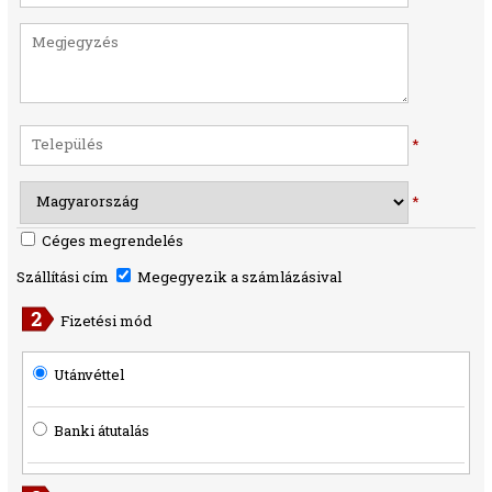
*
*
Céges megrendelés
Szállítási cím
Megegyezik a számlázásival
Fizetési mód
Utánvéttel
Banki átutalás