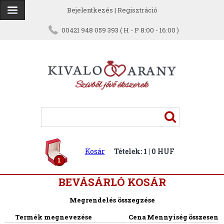
Bejelentkezés
|
Regisztráció
00421 948 059 393 ( H - P 8:00 - 16:00 )
Kosár
Tételek: 1 | 0 HUF
1
BEVÁSÁRLÓ KOSÁR
Megrendelés összegzése
Termék megnevezése
Cena
Mennyiség
összesen