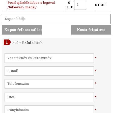
Pearl ajándékdoboz s logóval
0
0 HUF
/fülbevaló, medál/
HUF
Számlázási adatok
*
*
*
*
*