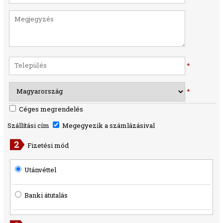
*
*
Céges megrendelés
Szállítási cím
Megegyezik a számlázásival
Fizetési mód
Utánvéttel
Banki átutalás