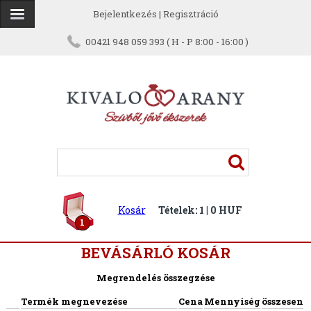
Bejelentkezés
|
Regisztráció
00421 948 059 393 ( H - P 8:00 - 16:00 )
Kosár
Tételek: 1 | 0 HUF
1
BEVÁSÁRLÓ KOSÁR
Megrendelés összegzése
Termék megnevezése
Cena
Mennyiség
összesen