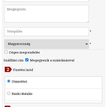
*
*
Céges megrendelés
Szállítási cím
Megegyezik a számlázásival
Fizetési mód
Utánvéttel
Banki átutalás