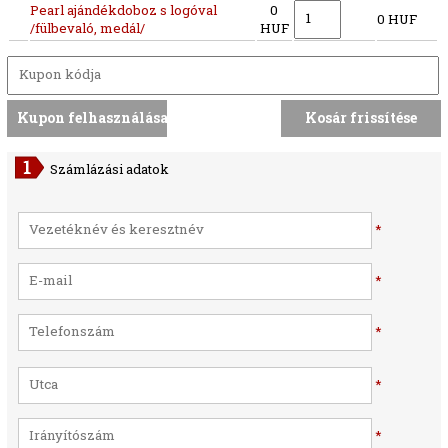
Pearl ajándékdoboz s logóval
0
0 HUF
/fülbevaló, medál/
HUF
Számlázási adatok
*
*
*
*
*