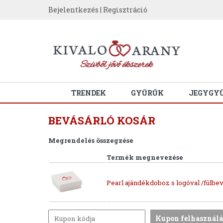
Bejelentkezés
|
Regisztráció
TRENDEK
GYŰRŰK
JEGYGY
BEVÁSÁRLÓ KOSÁR
Megrendelés összegzése
Termék megnevezése
Pearl ajándékdoboz s logóval /fülbev