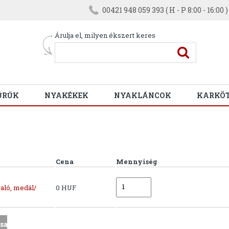
00421 948 059 393 ( H - P 8:00 - 16:00 )
Árulja el, milyen ékszert keres
ŰRŰK
NYAKÉKEK
NYAKLÁNCOK
KARKÖ
Cena
Mennyiség
aló, medál/
0 HUF