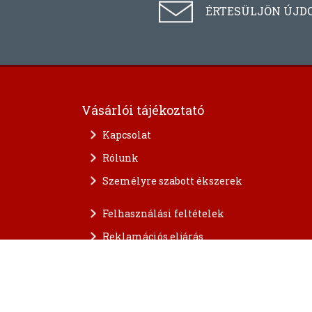
ÉRTESÜLJÖN ÚJD
Vásárlói tájékoztató
Kapcsolat
Rólunk
Személyre szabott ékszerek
Felhasználási feltételek
Reklamációs eljárás
A személyes adatok védelme
FAQ