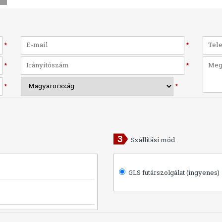
*
*
*
*
*
*
Szállítási mód
GLS futárszolgálat (ingyenes)