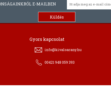
ONSÁGAINKRÓL E-MAILBEN
Gyors kapcsolat
info@kivaloarany.hu
00421 948 059 393