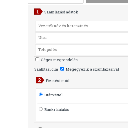
Számlázási adatok
Céges megrendelés
Szállítási cím
Megegyezik a számlázásival
Fizetési mód
Utánvéttel
Banki átutalás