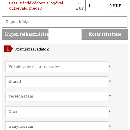
Pearl ajándékdoboz s logóval
0
0 HUF
/fülbevaló, medál/
HUF
Számlázási adatok
*
*
*
*
*