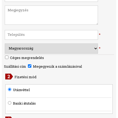
*
*
Céges megrendelés
Szállítási cím
Megegyezik a számlázásival
Fizetési mód
Utánvéttel
Banki átutalás