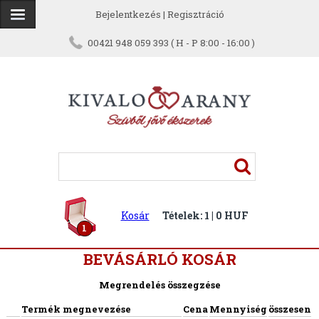
Bejelentkezés
|
Regisztráció
00421 948 059 393 ( H - P 8:00 - 16:00 )
Kosár
Tételek: 1 | 0 HUF
1
BEVÁSÁRLÓ KOSÁR
Megrendelés összegzése
Termék megnevezése
Cena
Mennyiség
összesen