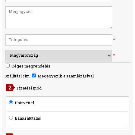
*
*
Céges megrendelés
Szállítási cím
Megegyezik a számlázásival
Fizetési mód
Utánvéttel
Banki átutalás