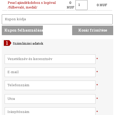
Pearl ajándékdoboz s logóval
0
0 HUF
/fülbevaló, medál/
HUF
Számlázási adatok
*
*
*
*
*