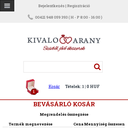
Bejelentkezés
|
Regisztráció
00421 948 059 393 ( H - P 8:00 - 16:00 )
Kosár
Tételek: 1 | 0 HUF
1
BEVÁSÁRLÓ KOSÁR
Megrendelés összegzése
Termék megnevezése
Cena
Mennyiség
összesen