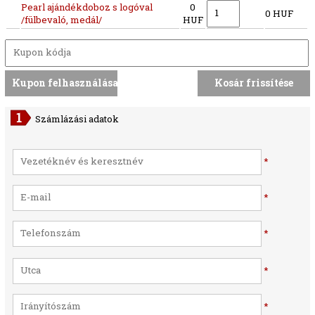
Pearl ajándékdoboz s logóval
0
0 HUF
/fülbevaló, medál/
HUF
Számlázási adatok
*
*
*
*
*