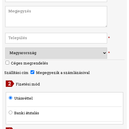
*
*
Céges megrendelés
Szállítási cím
Megegyezik a számlázásival
Fizetési mód
Utánvéttel
Banki átutalás