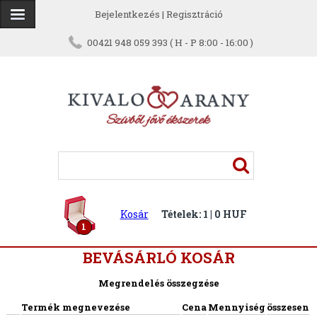
Bejelentkezés
|
Regisztráció
00421 948 059 393 ( H - P 8:00 - 16:00 )
Kosár
Tételek: 1 | 0 HUF
1
BEVÁSÁRLÓ KOSÁR
Megrendelés összegzése
Termék megnevezése
Cena
Mennyiség
összesen