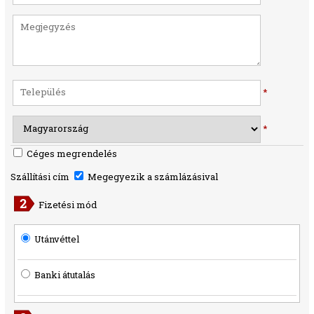
*
*
Céges megrendelés
Szállítási cím
Megegyezik a számlázásival
Fizetési mód
Utánvéttel
Banki átutalás