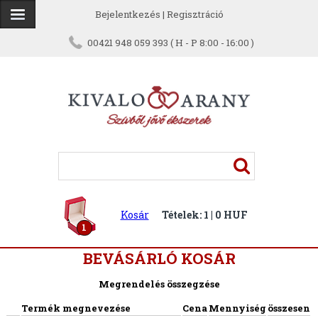
Bejelentkezés
|
Regisztráció
00421 948 059 393 ( H - P 8:00 - 16:00 )
Kosár
Tételek: 1 | 0 HUF
1
BEVÁSÁRLÓ KOSÁR
Megrendelés összegzése
Termék megnevezése
Cena
Mennyiség
összesen