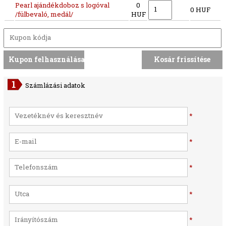
Pearl ajándékdoboz s logóval
0
0 HUF
/fülbevaló, medál/
HUF
Számlázási adatok
*
*
*
*
*