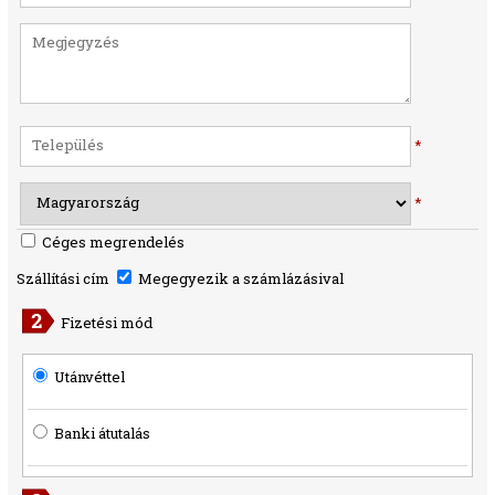
*
*
Céges megrendelés
Szállítási cím
Megegyezik a számlázásival
Fizetési mód
Utánvéttel
Banki átutalás