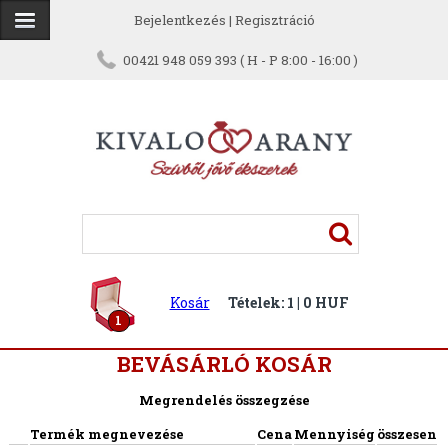
Bejelentkezés
|
Regisztráció
00421 948 059 393 ( H - P 8:00 - 16:00 )
Kosár
Tételek: 1 | 0 HUF
1
BEVÁSÁRLÓ KOSÁR
Megrendelés összegzése
Termék megnevezése
Cena
Mennyiség
összesen