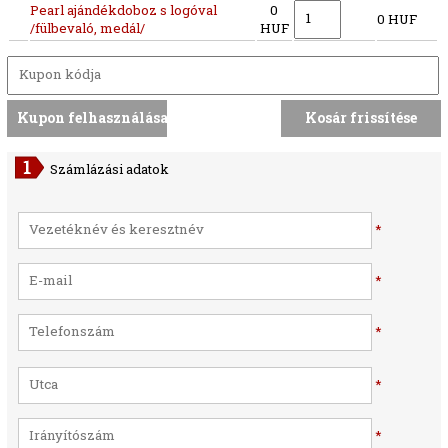
Pearl ajándékdoboz s logóval
0
0 HUF
/fülbevaló, medál/
HUF
Számlázási adatok
*
*
*
*
*