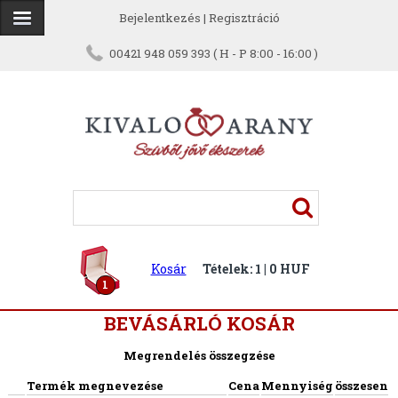
Bejelentkezés
|
Regisztráció
00421 948 059 393 ( H - P 8:00 - 16:00 )
Kosár
Tételek: 1 | 0 HUF
1
BEVÁSÁRLÓ KOSÁR
Megrendelés összegzése
Termék megnevezése
Cena
Mennyiség
összesen