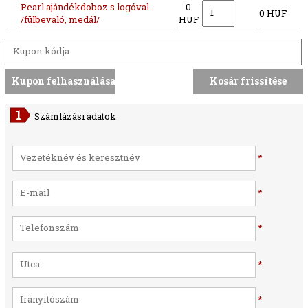
Pearl ajándékdoboz s logóval
0
0 HUF
/fülbevaló, medál/
HUF
Számlázási adatok
*
*
*
*
*