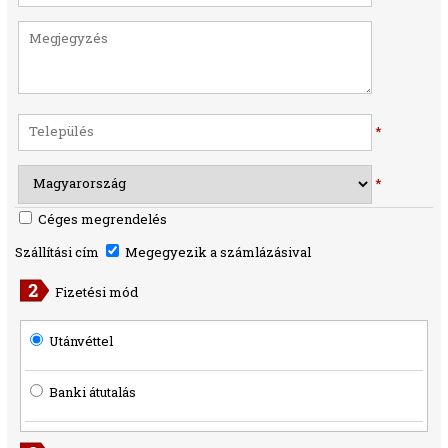
*
*
Céges megrendelés
Szállítási cím
Megegyezik a számlázásival
Fizetési mód
Utánvéttel
Banki átutalás