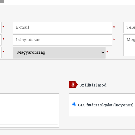
*
*
*
*
*
*
Szállítási mód
GLS futárszolgálat (ingyenes)