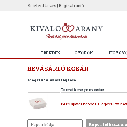
Bejelentkezés
|
Regisztráció
TRENDEK
GYŰRŰK
JEGYGY
BEVÁSÁRLÓ KOSÁR
Megrendelés összegzése
Termék megnevezése
Pearl ajándékdoboz s logóval /fülbev