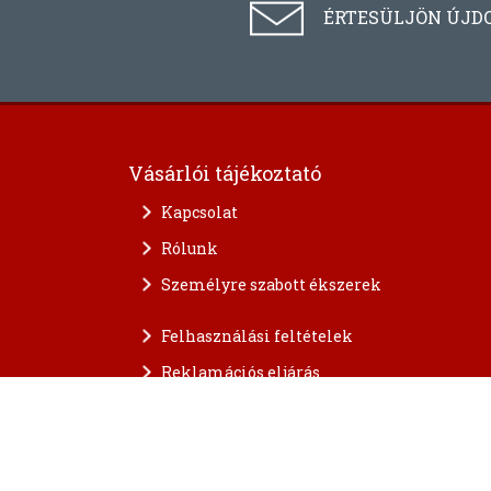
ÉRTESÜLJÖN ÚJD
Vásárlói tájékoztató
Kapcsolat
Rólunk
Személyre szabott ékszerek
Felhasználási feltételek
Reklamációs eljárás
A személyes adatok védelme
FAQ