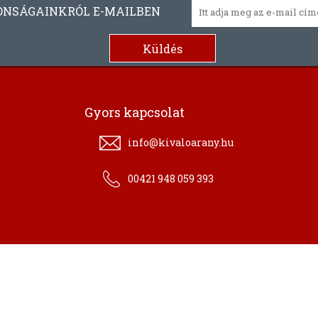
ONSÁGAINKRÓL E-MAILBEN
Gyors kapcsolat
info@kivaloarany.hu
00421 948 059 393