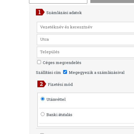
Számlázási adatok
Céges megrendelés
Szállítási cím
Megegyezik a számlázásival
Fizetési mód
Utánvéttel
Banki átutalás