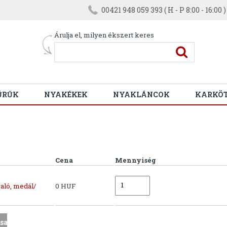
00421 948 059 393 ( H - P 8:00 - 16:00 )
Árulja el, milyen ékszert keres
ŰRŰK
NYAKÉKEK
NYAKLÁNCOK
KARKÖ
Cena
Mennyiség
aló, medál/
0 HUF