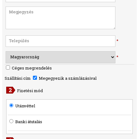
*
*
Céges megrendelés
Szállítási cím
Megegyezik a számlázásival
Fizetési mód
Utánvéttel
Banki átutalás