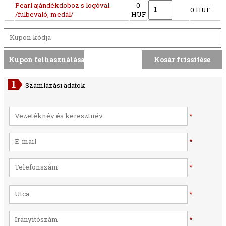
Pearl ajándékdoboz s logóval
0
0 HUF
/fülbevaló, medál/
HUF
Számlázási adatok
*
*
*
*
*