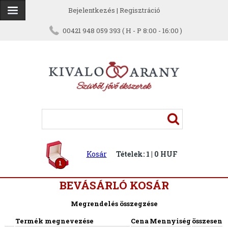
Bejelentkezés
|
Regisztráció
00421 948 059 393 ( H - P 8:00 - 16:00 )
Kosár
Tételek: 1 | 0 HUF
1
BEVÁSÁRLÓ KOSÁR
Megrendelés összegzése
Termék megnevezése
Cena
Mennyiség
összesen