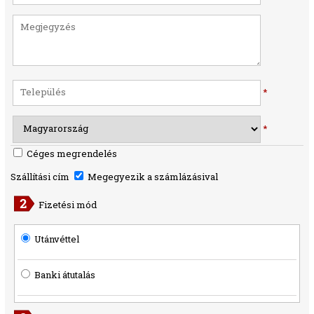
*
*
Céges megrendelés
Szállítási cím
Megegyezik a számlázásival
Fizetési mód
Utánvéttel
Banki átutalás