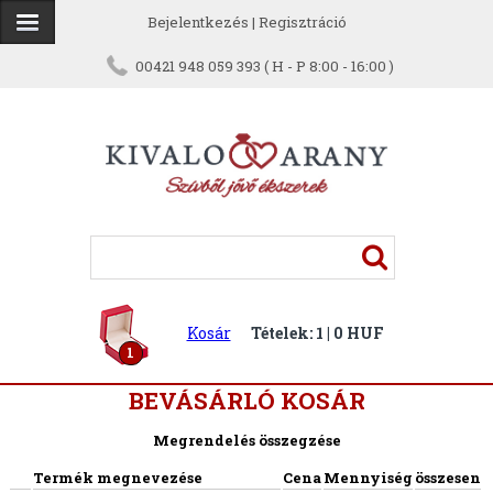
Bejelentkezés
|
Regisztráció
00421 948 059 393 ( H - P 8:00 - 16:00 )
Kosár
Tételek: 1 | 0 HUF
1
BEVÁSÁRLÓ KOSÁR
Megrendelés összegzése
Termék megnevezése
Cena
Mennyiség
összesen