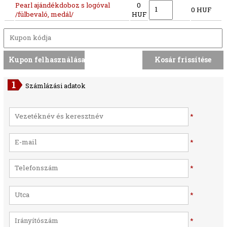
Pearl ajándékdoboz s logóval
0
0 HUF
/fülbevaló, medál/
HUF
Számlázási adatok
*
*
*
*
*