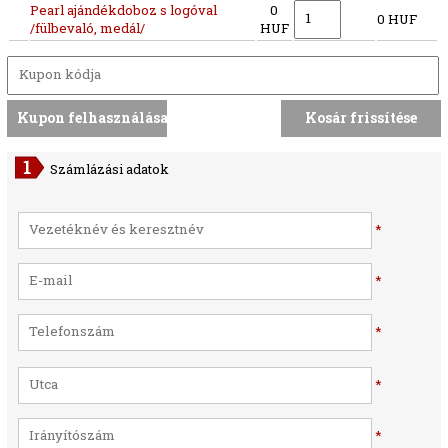
Pearl ajándékdoboz s logóval
0
0 HUF
/fülbevaló, medál/
HUF
Számlázási adatok
*
*
*
*
*