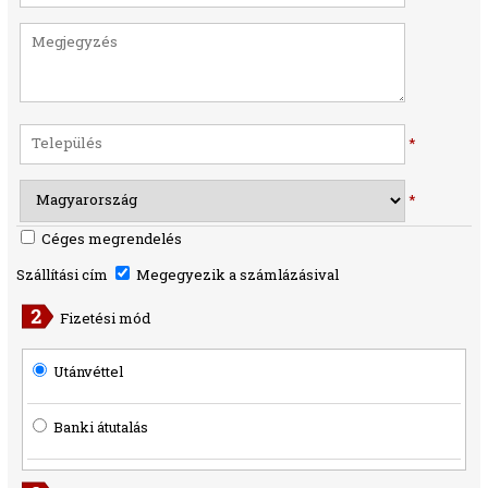
*
*
Céges megrendelés
Szállítási cím
Megegyezik a számlázásival
Fizetési mód
Utánvéttel
Banki átutalás