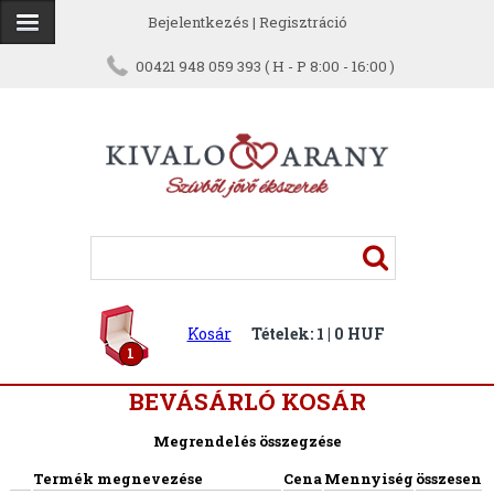
Bejelentkezés
|
Regisztráció
00421 948 059 393 ( H - P 8:00 - 16:00 )
Kosár
Tételek: 1 | 0 HUF
1
BEVÁSÁRLÓ KOSÁR
Megrendelés összegzése
Termék megnevezése
Cena
Mennyiség
összesen