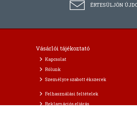
ÉRTESÜLJÖN ÚJD
Vásárlói tájékoztató
Kapcsolat
Rólunk
Személyre szabott ékszerek
Felhasználási feltételek
Reklamációs eljárás
A személyes adatok védelme
FAQ