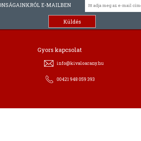
ONSÁGAINKRÓL E-MAILBEN
Gyors kapcsolat
info@kivaloarany.hu
00421 948 059 393