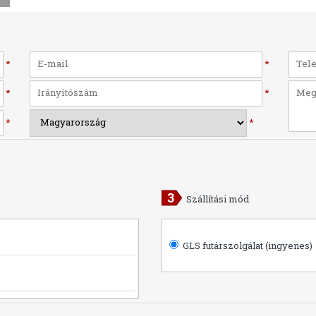
*
*
*
*
*
*
Szállítási mód
GLS futárszolgálat (ingyenes)