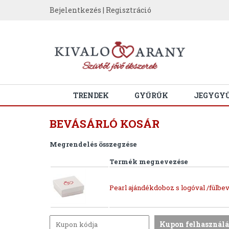
Bejelentkezés
|
Regisztráció
TRENDEK
GYŰRŰK
JEGYGY
BEVÁSÁRLÓ KOSÁR
Megrendelés összegzése
Termék megnevezése
Pearl ajándékdoboz s logóval /fülbev