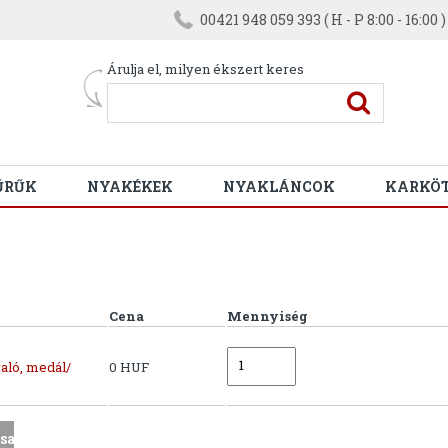
00421 948 059 393 ( H - P 8:00 - 16:00 )
Árulja el, milyen ékszert keres
ŰRŰK
NYAKÉKEK
NYAKLÁNCOK
KARKÖ
Cena
Mennyiség
aló, medál/
0 HUF