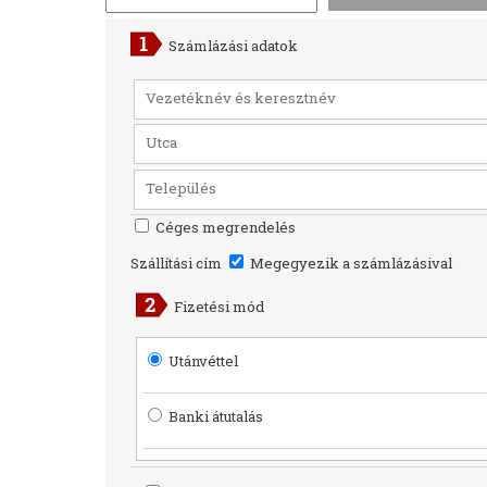
Számlázási adatok
Céges megrendelés
Szállítási cím
Megegyezik a számlázásival
Fizetési mód
Utánvéttel
Banki átutalás