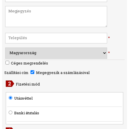
*
*
Céges megrendelés
Szállítási cím
Megegyezik a számlázásival
Fizetési mód
Utánvéttel
Banki átutalás