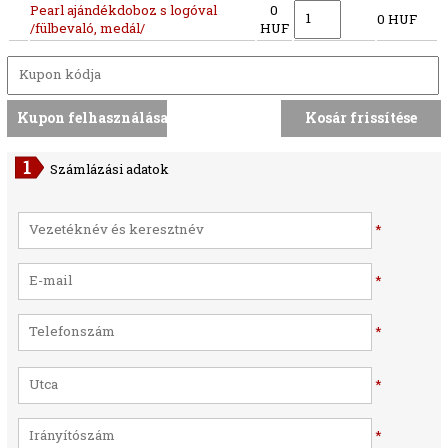
Pearl ajándékdoboz s logóval
0
0 HUF
/fülbevaló, medál/
HUF
Számlázási adatok
*
*
*
*
*