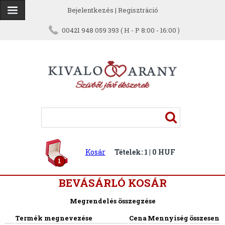
Bejelentkezés
|
Regisztráció
00421 948 059 393 ( H - P 8:00 - 16:00 )
Kosár
Tételek: 1 | 0 HUF
1
BEVÁSÁRLÓ KOSÁR
Megrendelés összegzése
Termék megnevezése
Cena
Mennyiség
összesen