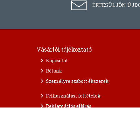
ÉRTESÜLJÖN ÚJD
Vásárlói tájékoztató
Kapcsolat
Rólunk
Személyre szabott ékszerek
Felhasználási feltételek
Reklamációs eljárás
A személyes adatok védelme
FAQ