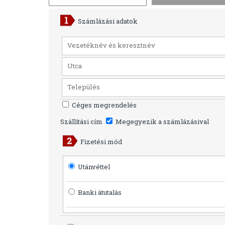
Számlázási adatok
Céges megrendelés
Szállítási cím
Megegyezik a számlázásival
Fizetési mód
Utánvéttel
Banki átutalás