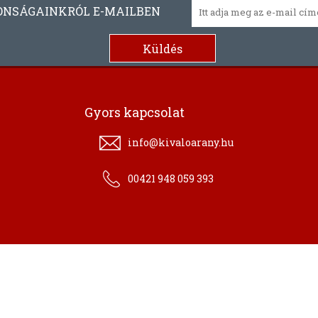
ONSÁGAINKRÓL E-MAILBEN
Gyors kapcsolat
info@kivaloarany.hu
00421 948 059 393