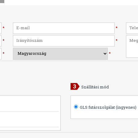
*
*
*
*
*
*
Szállítási mód
GLS futárszolgálat (ingyenes)