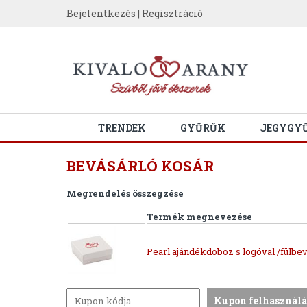
Bejelentkezés
|
Regisztráció
TRENDEK
GYŰRŰK
JEGYGY
BEVÁSÁRLÓ KOSÁR
Megrendelés összegzése
Termék megnevezése
Pearl ajándékdoboz s logóval /fülbev