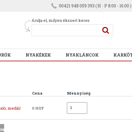
00421 948 059 393 ( H - P 8:00 - 16:00 )
Árulja el, milyen ékszert keres
ŰRŰK
NYAKÉKEK
NYAKLÁNCOK
KARKÖ
Cena
Mennyiség
aló, medál/
0 HUF