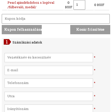
Pearl ajándékdoboz s logóval
0
0 HUF
/fülbevaló, medál/
HUF
Számlázási adatok
*
*
*
*
*