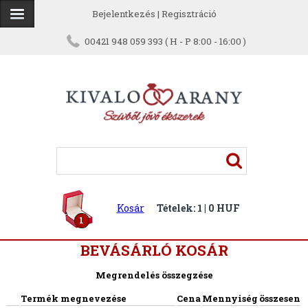
Bejelentkezés
|
Regisztráció
00421 948 059 393 ( H - P 8:00 - 16:00 )
Kosár
Tételek: 1 | 0 HUF
1
BEVÁSÁRLÓ KOSÁR
Megrendelés összegzése
Termék megnevezése
Cena
Mennyiség
összesen