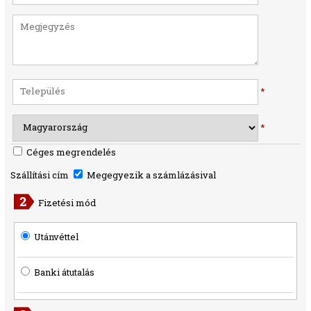
*
*
Céges megrendelés
Szállítási cím
Megegyezik a számlázásival
Fizetési mód
Utánvéttel
Banki átutalás