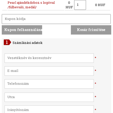
Pearl ajándékdoboz s logóval
0
0 HUF
/fülbevaló, medál/
HUF
Számlázási adatok
*
*
*
*
*