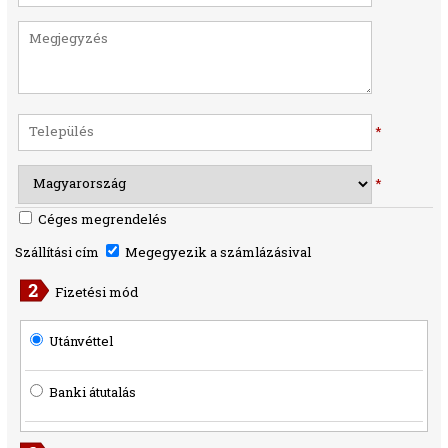
*
*
Céges megrendelés
Szállítási cím
Megegyezik a számlázásival
Fizetési mód
Utánvéttel
Banki átutalás