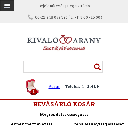
Bejelentkezés
|
Regisztráció
00421 948 059 393 ( H - P 8:00 - 16:00 )
Kosár
Tételek: 1 | 0 HUF
1
BEVÁSÁRLÓ KOSÁR
Megrendelés összegzése
Termék megnevezése
Cena
Mennyiség
összesen