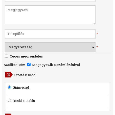
*
*
Céges megrendelés
Szállítási cím
Megegyezik a számlázásival
Fizetési mód
Utánvéttel
Banki átutalás