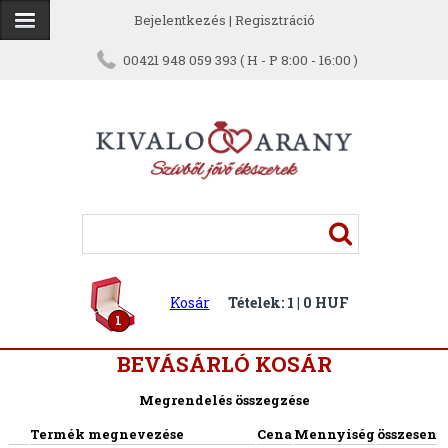
Bejelentkezés
|
Regisztráció
00421 948 059 393 ( H - P 8:00 - 16:00 )
Kosár
Tételek: 1 | 0 HUF
1
BEVÁSÁRLÓ KOSÁR
Megrendelés összegzése
Termék megnevezése
Cena
Mennyiség
összesen