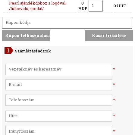
Pearl ajándékdoboz s logóval
0
0 HUF
/fülbevaló, medál/
HUF
Számlázási adatok
*
*
*
*
*