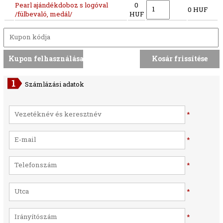
Pearl ajándékdoboz s logóval
0
0 HUF
/fülbevaló, medál/
HUF
Számlázási adatok
*
*
*
*
*