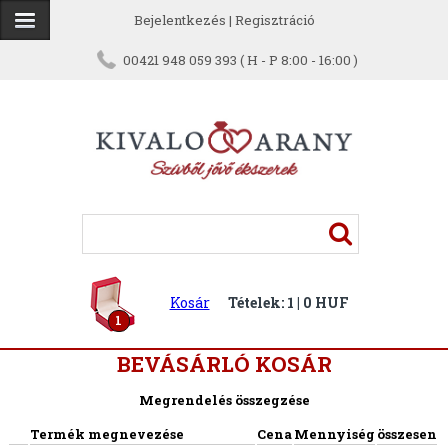
Bejelentkezés
|
Regisztráció
00421 948 059 393 ( H - P 8:00 - 16:00 )
Kosár
Tételek: 1 | 0 HUF
1
BEVÁSÁRLÓ KOSÁR
Megrendelés összegzése
Termék megnevezése
Cena
Mennyiség
összesen