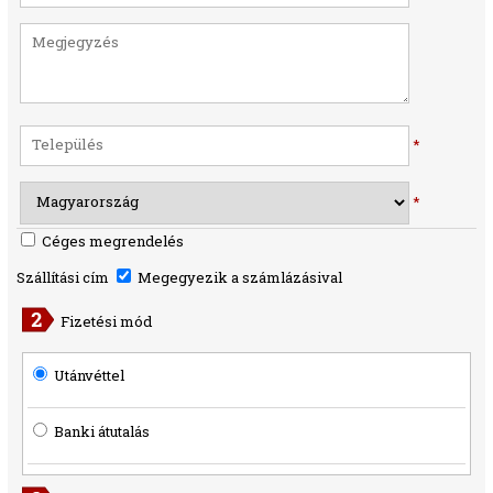
*
*
Céges megrendelés
Szállítási cím
Megegyezik a számlázásival
Fizetési mód
Utánvéttel
Banki átutalás