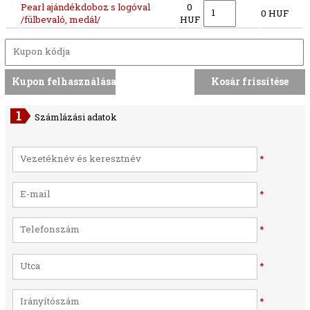
Pearl ajándékdoboz s logóval
0
0 HUF
/fülbevaló, medál/
HUF
Számlázási adatok
*
*
*
*
*