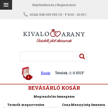
Bejelentkezés
|
Regisztráció
00421 948 059 393 ( H - P 8:00 - 16:00 )
Kosár
Tételek: 1 | 0 HUF
1
BEVÁSÁRLÓ KOSÁR
Megrendelés összegzése
Termék megnevezése
Cena
Mennyiség
összesen