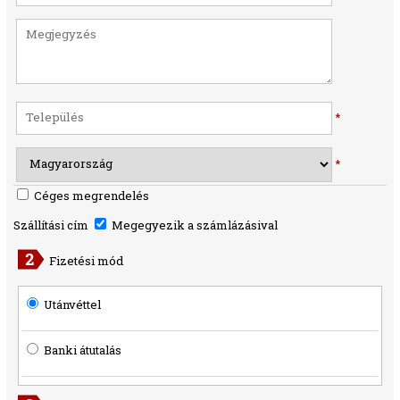
*
*
Céges megrendelés
Szállítási cím
Megegyezik a számlázásival
Fizetési mód
Utánvéttel
Banki átutalás