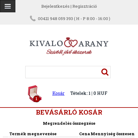
Bejelentkezés
|
Regisztráció
00421 948 059 393 ( H - P 8:00 - 16:00 )
Kosár
Tételek: 1 | 0 HUF
1
BEVÁSÁRLÓ KOSÁR
Megrendelés összegzése
Termék megnevezése
Cena
Mennyiség
összesen