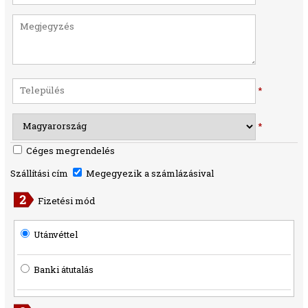
*
*
Céges megrendelés
Szállítási cím
Megegyezik a számlázásival
Fizetési mód
Utánvéttel
Banki átutalás