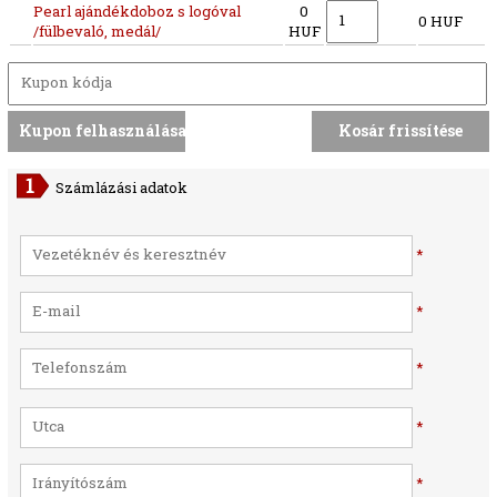
Pearl ajándékdoboz s logóval
0
0 HUF
/fülbevaló, medál/
HUF
Számlázási adatok
*
*
*
*
*