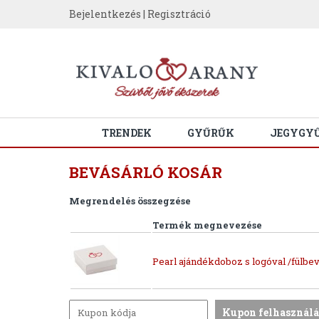
Bejelentkezés
|
Regisztráció
TRENDEK
GYŰRŰK
JEGYGY
BEVÁSÁRLÓ KOSÁR
Megrendelés összegzése
Termék megnevezése
Pearl ajándékdoboz s logóval /fülbev