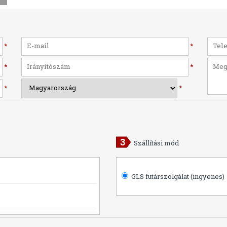
*
*
*
*
*
*
Szállítási mód
GLS futárszolgálat (ingyenes)