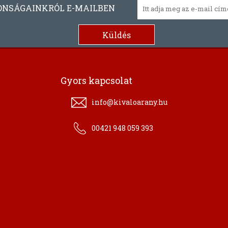
ONSÁGAINKRÓL E-MAILBEN
Gyors kapcsolat
info@kivaloarany.hu
00421 948 059 393