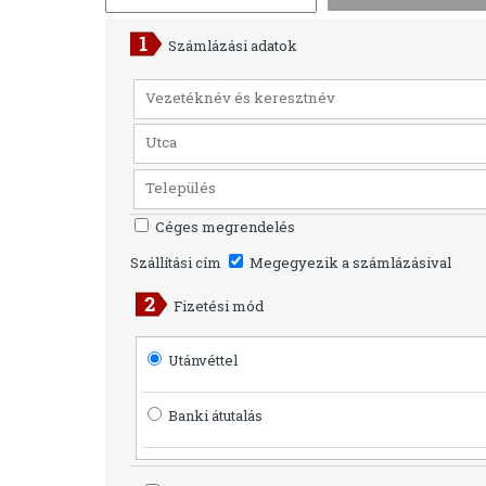
Számlázási adatok
Céges megrendelés
Szállítási cím
Megegyezik a számlázásival
Fizetési mód
Utánvéttel
Banki átutalás