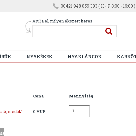
00421 948 059 393 ( H - P 8:00 - 16:00 )
Árulja el, milyen ékszert keres
ŰRŰK
NYAKÉKEK
NYAKLÁNCOK
KARKÖ
Cena
Mennyiség
aló, medál/
0 HUF