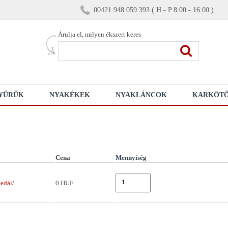
00421 948 059 393 ( H - P 8:00 - 16:00 )
Árulja el, milyen ékszert keres
YŰRŰK
NYAKÉKEK
NYAKLÁNCOK
KARKÖT
Cena
Mennyiség
edál/
0 HUF