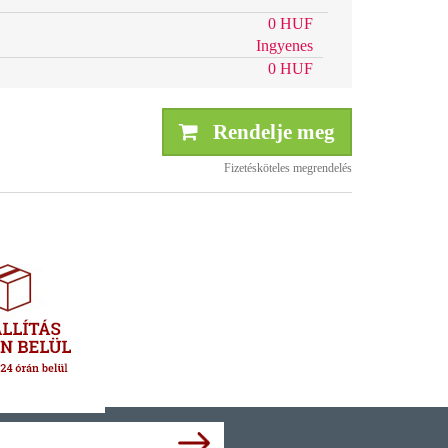
0 HUF
Ingyenes
0 HUF
Rendelje meg
Fizetésköteles megrendelés