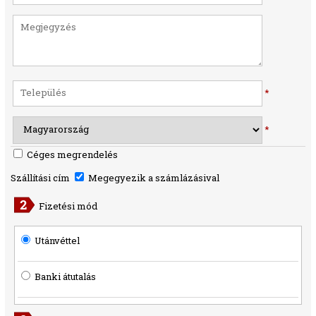
*
*
Céges megrendelés
Szállítási cím
Megegyezik a számlázásival
Fizetési mód
Utánvéttel
Banki átutalás