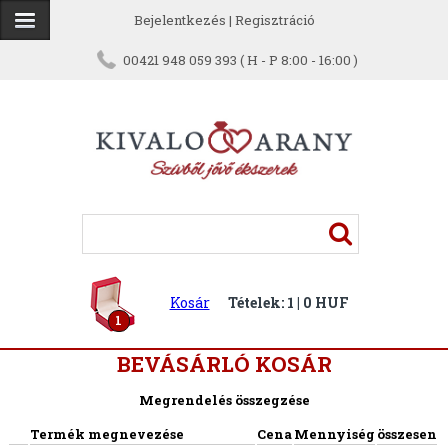
Bejelentkezés
|
Regisztráció
00421 948 059 393 ( H - P 8:00 - 16:00 )
Kosár
Tételek: 1 | 0 HUF
1
BEVÁSÁRLÓ KOSÁR
Megrendelés összegzése
Termék megnevezése
Cena
Mennyiség
összesen