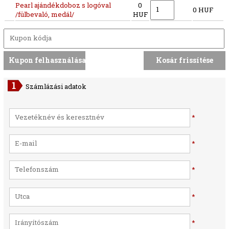
Pearl ajándékdoboz s logóval
0
0 HUF
/fülbevaló, medál/
HUF
Számlázási adatok
*
*
*
*
*