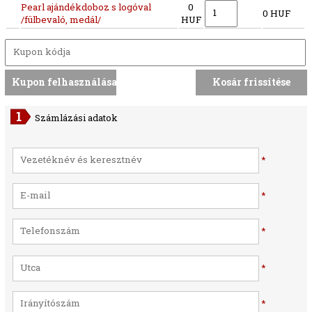
Pearl ajándékdoboz s logóval
0
0 HUF
/fülbevaló, medál/
HUF
Számlázási adatok
*
*
*
*
*