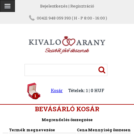
Bejelentkezés
|
Regisztráció
00421 948 059 393 ( H - P 8:00 - 16:00 )
Kosár
Tételek: 1 | 0 HUF
1
BEVÁSÁRLÓ KOSÁR
Megrendelés összegzése
Termék megnevezése
Cena
Mennyiség
összesen