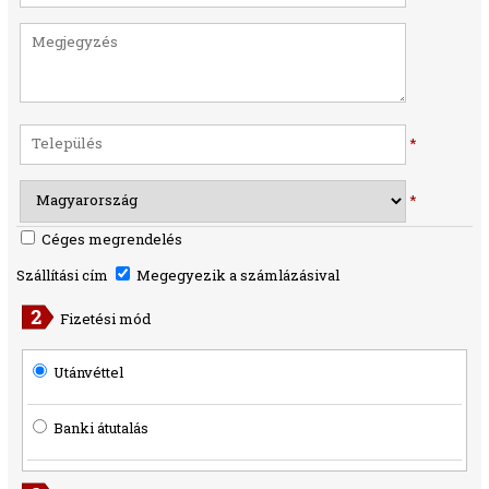
*
*
Céges megrendelés
Szállítási cím
Megegyezik a számlázásival
Fizetési mód
Utánvéttel
Banki átutalás