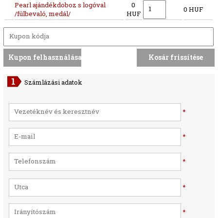
Pearl ajándékdoboz s logóval
0
0 HUF
/fülbevaló, medál/
HUF
Számlázási adatok
*
*
*
*
*