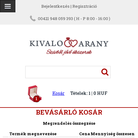
Bejelentkezés
|
Regisztráció
00421 948 059 393 ( H - P 8:00 - 16:00 )
Kosár
Tételek: 1 | 0 HUF
1
BEVÁSÁRLÓ KOSÁR
Megrendelés összegzése
Termék megnevezése
Cena
Mennyiség
összesen