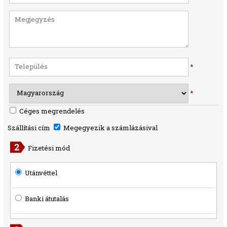
*
*
Céges megrendelés
Szállítási cím
Megegyezik a számlázásival
Fizetési mód
Utánvéttel
Banki átutalás