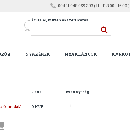
00421 948 059 393 ( H - P 8:00 - 16:00 )
Árulja el, milyen ékszert keres
ŰRŰK
NYAKÉKEK
NYAKLÁNCOK
KARKÖ
Cena
Mennyiség
aló, medál/
0 HUF