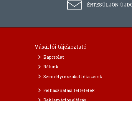
ÉRTESÜLJÖN ÚJD
Vásárlói tájékoztató
Kapcsolat
Rólunk
Személyre szabott ékszerek
Felhasználási feltételek
Reklamációs eljárás
A személyes adatok védelme
FAQ