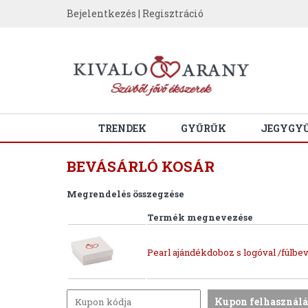
Bejelentkezés
|
Regisztráció
TRENDEK
GYŰRŰK
JEGYGY
BEVÁSÁRLÓ KOSÁR
Megrendelés összegzése
Termék megnevezése
Pearl ajándékdoboz s logóval /fülbev