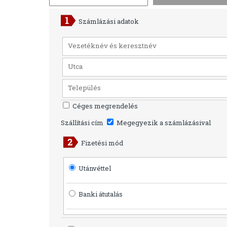
Számlázási adatok
Céges megrendelés
Szállítási cím
Megegyezik a számlázásival
Fizetési mód
Utánvéttel
Banki átutalás