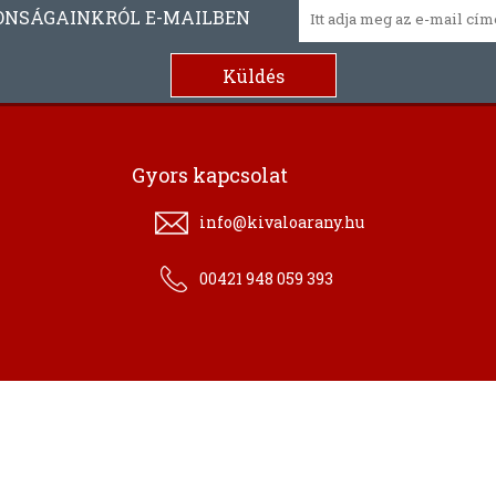
ONSÁGAINKRÓL E-MAILBEN
Gyors kapcsolat
info@kivaloarany.hu
00421 948 059 393