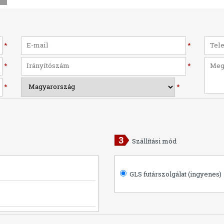
*
*
*
*
*
*
Szállítási mód
GLS futárszolgálat (ingyenes)