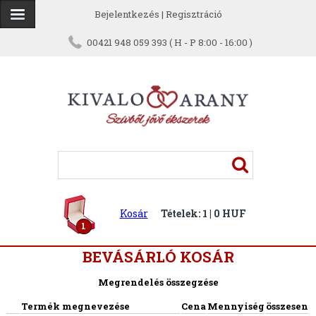
Bejelentkezés
|
Regisztráció
00421 948 059 393 ( H - P 8:00 - 16:00 )
Kosár
Tételek: 1 | 0 HUF
1
BEVÁSÁRLÓ KOSÁR
Megrendelés összegzése
Termék megnevezése
Cena
Mennyiség
összesen