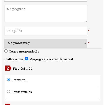
*
*
Céges megrendelés
Szállítási cím
Megegyezik a számlázásival
Fizetési mód
Utánvéttel
Banki átutalás