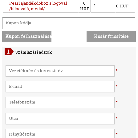
Pearl ajándékdoboz s logóval
0
0 HUF
/fülbevaló, medál/
HUF
Számlázási adatok
*
*
*
*
*