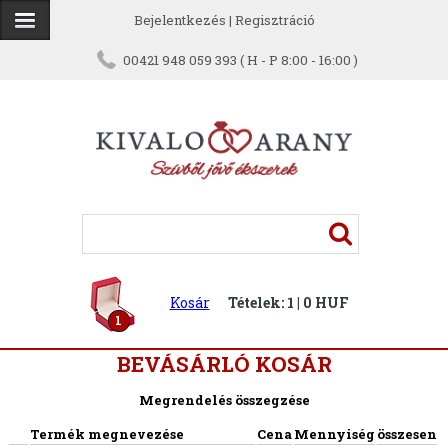
Bejelentkezés
|
Regisztráció
00421 948 059 393 ( H - P 8:00 - 16:00 )
Kosár
Tételek: 1 | 0 HUF
1
BEVÁSÁRLÓ KOSÁR
Megrendelés összegzése
Termék megnevezése
Cena
Mennyiség
összesen