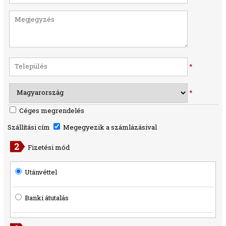
*
*
Céges megrendelés
Szállítási cím
Megegyezik a számlázásival
Fizetési mód
Utánvéttel
Banki átutalás