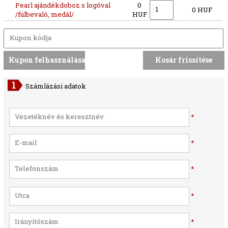
Pearl ajándékdoboz s logóval
0
0 HUF
/fülbevaló, medál/
HUF
Számlázási adatok
*
*
*
*
*