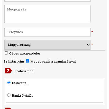
*
*
Céges megrendelés
Szállítási cím
Megegyezik a számlázásival
Fizetési mód
Utánvéttel
Banki átutalás