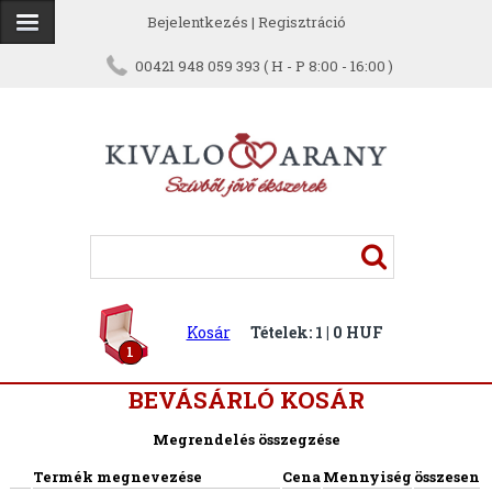
Bejelentkezés
|
Regisztráció
00421 948 059 393 ( H - P 8:00 - 16:00 )
Kosár
Tételek: 1 | 0 HUF
1
BEVÁSÁRLÓ KOSÁR
Megrendelés összegzése
Termék megnevezése
Cena
Mennyiség
összesen