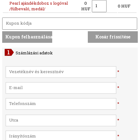
Pearl ajándékdoboz s logóval
0
0 HUF
/fülbevaló, medál/
HUF
Számlázási adatok
*
*
*
*
*