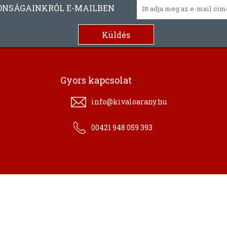
ONSÁGAINKRÓL E-MAILBEN
Gyors kapcsolat
info@kivaloarany.hu
00421 948 059 393