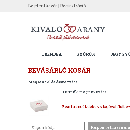
Bejelentkezés
|
Regisztráció
TRENDEK
GYŰRŰK
JEGYGY
BEVÁSÁRLÓ KOSÁR
Megrendelés összegzése
Termék megnevezése
Pearl ajándékdoboz s logóval /fülbev