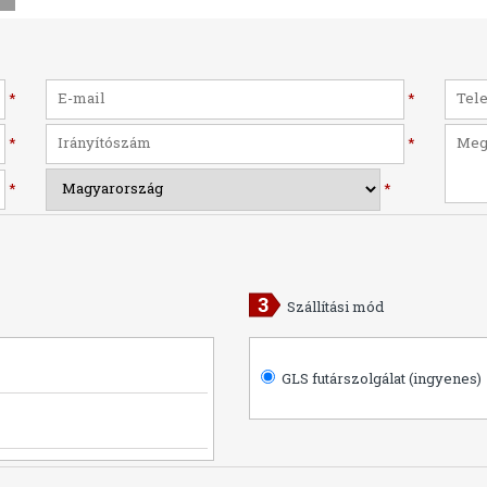
*
*
*
*
*
*
Szállítási mód
GLS futárszolgálat (ingyenes)