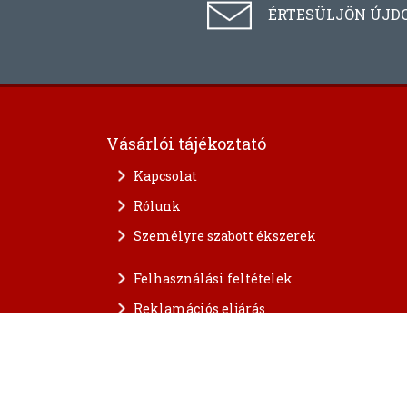
ÉRTESÜLJÖN ÚJD
Vásárlói tájékoztató
Kapcsolat
Rólunk
Személyre szabott ékszerek
Felhasználási feltételek
Reklamációs eljárás
A személyes adatok védelme
FAQ