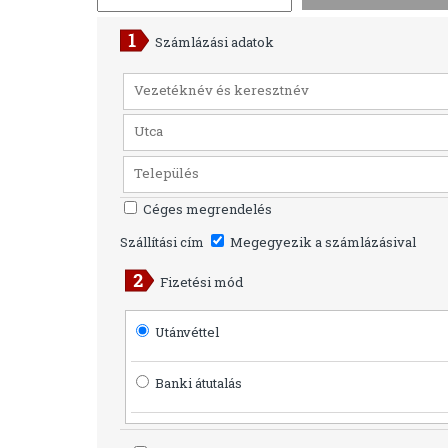
Számlázási adatok
Céges megrendelés
Szállítási cím
Megegyezik a számlázásival
Fizetési mód
Utánvéttel
Banki átutalás