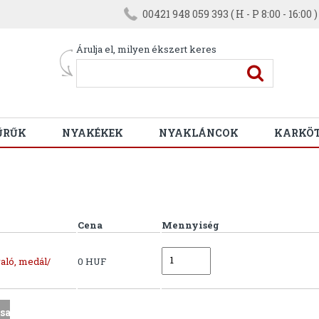
00421 948 059 393 ( H - P 8:00 - 16:00 )
Árulja el, milyen ékszert keres
ŰRŰK
NYAKÉKEK
NYAKLÁNCOK
KARKÖ
Cena
Mennyiség
aló, medál/
0 HUF