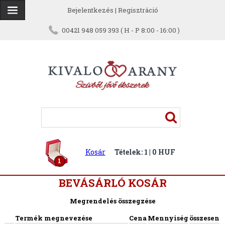
Bejelentkezés
|
Regisztráció
00421 948 059 393 ( H - P 8:00 - 16:00 )
Kosár
Tételek: 1 | 0 HUF
1
BEVÁSÁRLÓ KOSÁR
Megrendelés összegzése
Termék megnevezése
Cena
Mennyiség
összesen