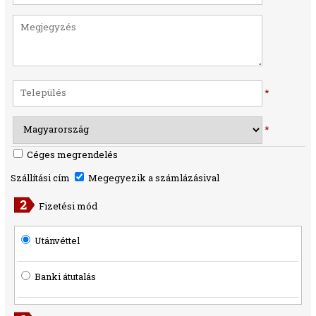
*
*
Céges megrendelés
Szállítási cím
Megegyezik a számlázásival
Fizetési mód
Utánvéttel
Banki átutalás