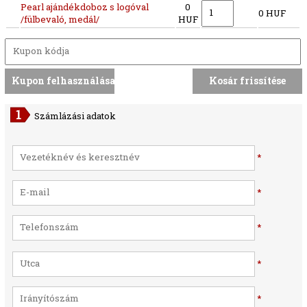
Pearl ajándékdoboz s logóval
0
0 HUF
/fülbevaló, medál/
HUF
Számlázási adatok
*
*
*
*
*