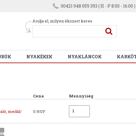
00421 948 059 393 ( H - P 8:00 - 16:00 )
Árulja el, milyen ékszert keres
ŰRŰK
NYAKÉKEK
NYAKLÁNCOK
KARKÖ
Cena
Mennyiség
aló, medál/
0 HUF