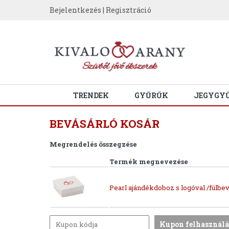
Bejelentkezés
|
Regisztráció
TRENDEK
GYŰRŰK
JEGYGY
BEVÁSÁRLÓ KOSÁR
Megrendelés összegzése
Termék megnevezése
Pearl ajándékdoboz s logóval /fülbev