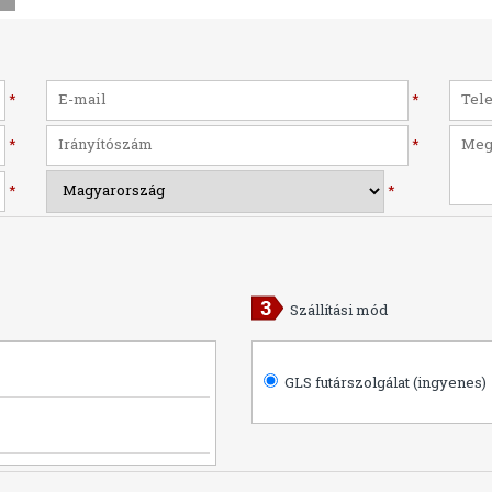
*
*
*
*
*
*
Szállítási mód
GLS futárszolgálat (ingyenes)