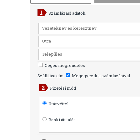
Számlázási adatok
Céges megrendelés
Szállítási cím
Megegyezik a számlázásival
Fizetési mód
Utánvéttel
Banki átutalás