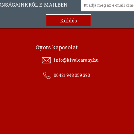
ONSÁGAINKRÓL E-MAILBEN
Gyors kapcsolat
info@kivaloarany.hu
00421 948 059 393