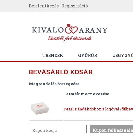
Bejelentkezés
|
Regisztráció
TRENDEK
GYŰRŰK
JEGYGY
BEVÁSÁRLÓ KOSÁR
Megrendelés összegzése
Termék megnevezése
Pearl ajándékdoboz s logóval /fülbev