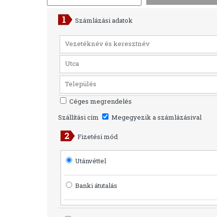
Számlázási adatok
Céges megrendelés
Szállítási cím
Megegyezik a számlázásival
Fizetési mód
Utánvéttel
Banki átutalás