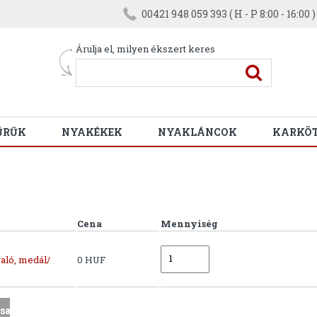
00421 948 059 393 ( H - P 8:00 - 16:00 )
Árulja el, milyen ékszert keres
ŰRŰK
NYAKÉKEK
NYAKLÁNCOK
KARKÖ
Cena
Mennyiség
aló, medál/
0 HUF