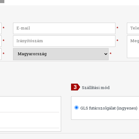
*
*
*
*
*
*
Szállítási mód
GLS futárszolgálat (ingyenes)