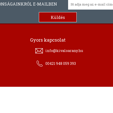
ONSÁGAINKRÓL E-MAILBEN
Gyors kapcsolat
info@kivaloarany.hu
00421 948 059 393