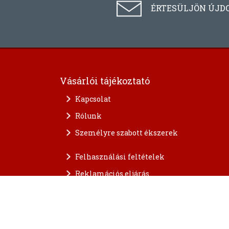
ÉRTESÜLJÖN ÚJD
Vásárlói tájékoztató
Kapcsolat
Rólunk
Személyre szabott ékszerek
Felhasználási feltételek
Reklamációs eljárás
A személyes adatok védelme
FAQ