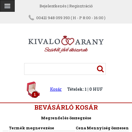
Bejelentkezés
|
Regisztráció
00421 948 059 393 ( H - P 8:00 - 16:00 )
Kosár
Tételek: 1 | 0 HUF
1
BEVÁSÁRLÓ KOSÁR
Megrendelés összegzése
Termék megnevezése
Cena
Mennyiség
összesen