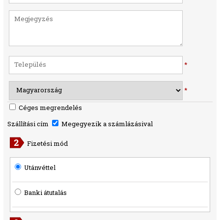
*
*
Céges megrendelés
Szállítási cím
Megegyezik a számlázásival
Fizetési mód
Utánvéttel
Banki átutalás