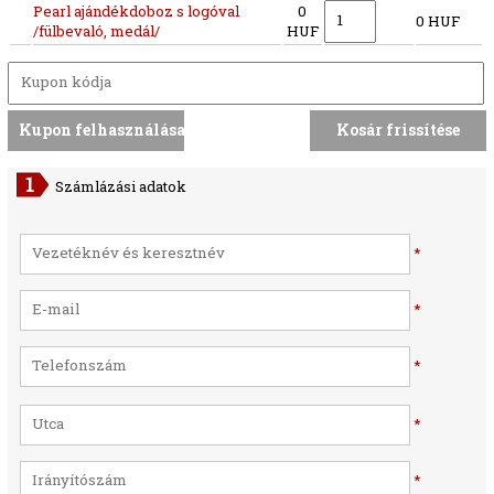
Pearl ajándékdoboz s logóval
0
0 HUF
/fülbevaló, medál/
HUF
Számlázási adatok
*
*
*
*
*