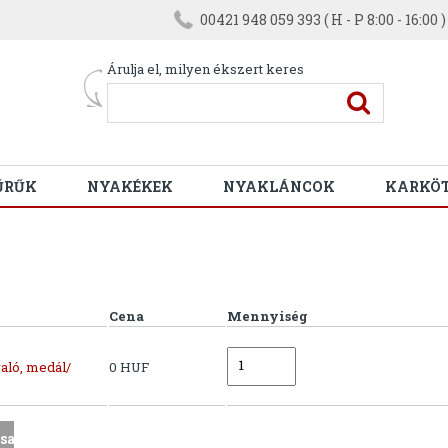
00421 948 059 393 ( H - P 8:00 - 16:00 )
Árulja el, milyen ékszert keres
ŰRŰK
NYAKÉKEK
NYAKLÁNCOK
KARKÖ
Cena
Mennyiség
aló, medál/
0 HUF