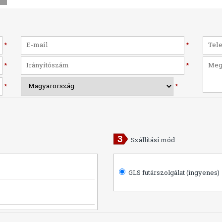
*
*
*
*
*
*
Szállítási mód
GLS futárszolgálat (ingyenes)