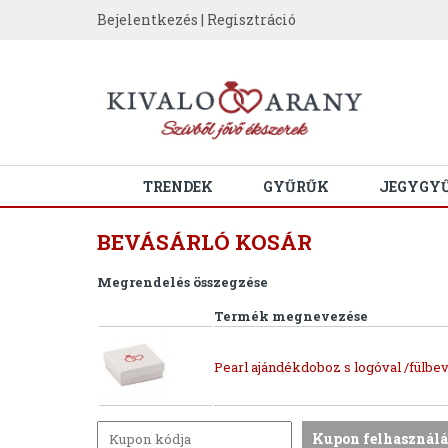
Bejelentkezés
|
Regisztráció
TRENDEK
GYŰRŰK
JEGYGY
BEVÁSÁRLÓ KOSÁR
Megrendelés összegzése
Termék megnevezése
Pearl ajándékdoboz s logóval /fülbev