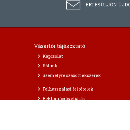
ÉRTESÜLJÖN ÚJD
Vásárlói tájékoztató
Kapcsolat
Rólunk
Személyre szabott ékszerek
Felhasználási feltételek
Reklamációs eljárás
A személyes adatok védelme
FAQ