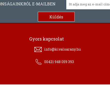
ONSÁGAINKRÓL E-MAILBEN
Gyors kapcsolat
info@kivaloarany.hu
00421 948 059 393