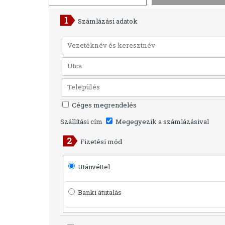
Számlázási adatok
Céges megrendelés
Szállítási cím
Megegyezik a számlázásival
Fizetési mód
Utánvéttel
Banki átutalás