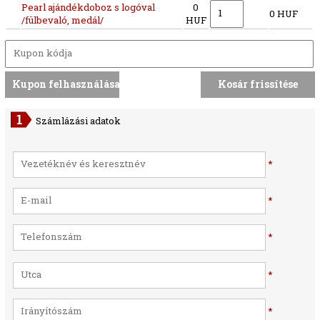
Pearl ajándékdoboz s logóval
0
0 HUF
/fülbevaló, medál/
HUF
Számlázási adatok
*
*
*
*
*