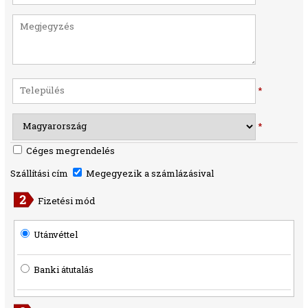
*
*
Céges megrendelés
Szállítási cím
Megegyezik a számlázásival
Fizetési mód
Utánvéttel
Banki átutalás