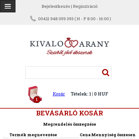
Bejelentkezés
|
Regisztráció
00421 948 059 393 ( H - P 8:00 - 16:00 )
Kosár
Tételek: 1 | 0 HUF
1
BEVÁSÁRLÓ KOSÁR
Megrendelés összegzése
Termék megnevezése
Cena
Mennyiség
összesen