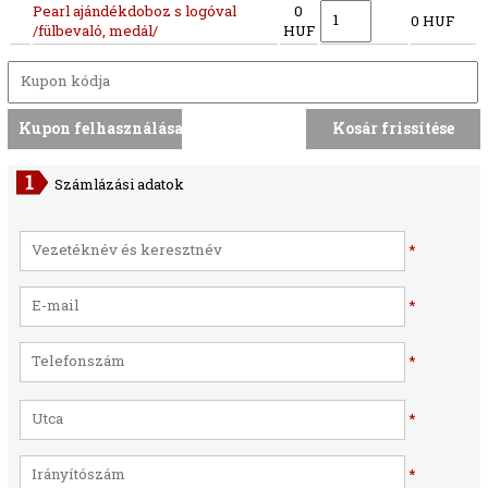
Pearl ajándékdoboz s logóval
0
0 HUF
/fülbevaló, medál/
HUF
Számlázási adatok
*
*
*
*
*