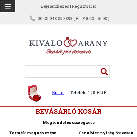
Bejelentkezés
|
Regisztráció
00421 948 059 393 ( H - P 8:00 - 16:00 )
Kosár
Tételek: 1 | 0 HUF
1
BEVÁSÁRLÓ KOSÁR
Megrendelés összegzése
Termék megnevezése
Cena
Mennyiség
összesen