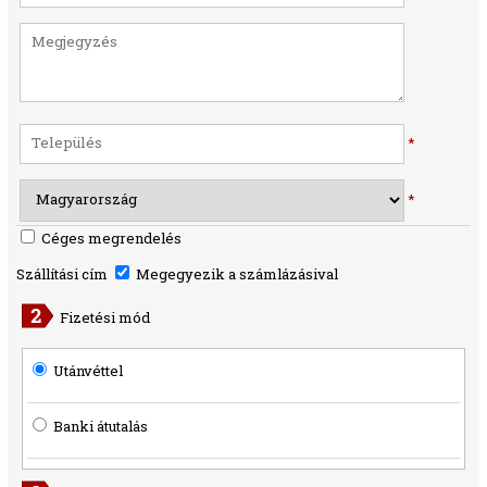
*
*
Céges megrendelés
Szállítási cím
Megegyezik a számlázásival
Fizetési mód
Utánvéttel
Banki átutalás